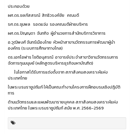
ประกอบด้วย
ผศ.ดร.ชลภัสสรณ์ สิทธิวรงค์ชัย คณบดี
รศ.ดร.ชุมพล รอดแจ่ม รองคณบดีฝ่ายบริหาร
ผศ.ดร.ปัญญดา จันทกิจ ผู้อำนวยการสำนักบริการวิชาการ
อ.วุฒิพงศ์ จันทร์เมืองไทย หัวหน้าสาขานวัตกรรมการพัฒนาผู้นำ
องค์กร (ระบบการศึกษาทางไกล)
ดร.เอกโอฬาร โชติอนุสรณ์ อาจารย์ประจำสาขาวิชานวัตกรรมการ
จัดการทุนมนุษย์ (หลักสูตรบริหารธุรกิจมหาบัณฑิต)
ในโอกาสได้รับการแต่งตั้งจาก สภาสังคมสงเคราะห์แห่ง
ประเทศไทย
ในพระบรมราชูปถัมภ์ ให้เป็นคณะทำงานโครงการฝึกอบรมเชิงปฎิบัติ
การ
ด้านนวัตกรรมและแผนพัฒนารายบุคคล สภาสังคมสงเคราะห์แห่ง
ประเทศไทย ในพระบรมราชูปถัมภ์ สมัย พ.ศ. 2566-2569