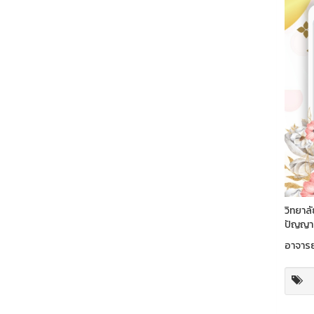
วิทยาล
ปัญญาป
อาจารย