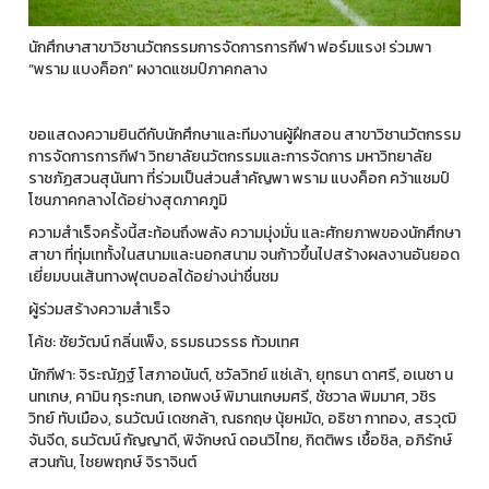
นักศึกษาสาขาวิชานวัตกรรมการจัดการการกีฬา ฟอร์มแรง! ร่วมพา
“พราม แบงค็อก” ผงาดแชมป์ภาคกลาง
ขอแสดงความยินดีกับนักศึกษาและทีมงานผู้ฝึกสอน สาขาวิชานวัตกรรม
การจัดการการกีฬา วิทยาลัยนวัตกรรมและการจัดการ มหาวิทยาลัย
ราชภัฏสวนสุนันทา ที่ร่วมเป็นส่วนสำคัญพา พราม แบงค็อก คว้าแชมป์
โซนภาคกลางได้อย่างสุดภาคภูมิ
ความสำเร็จครั้งนี้สะท้อนถึงพลัง ความมุ่งมั่น และศักยภาพของนักศึกษา
สาขา ที่ทุ่มเททั้งในสนามและนอกสนาม จนก้าวขึ้นไปสร้างผลงานอันยอด
เยี่ยมบนเส้นทางฟุตบอลได้อย่างน่าชื่นชม
ผู้ร่วมสร้างความสำเร็จ
โค้ช: ชัยวัฒน์ กลิ่นเพ็ง, ธรมธนวรรธ ท้วมเทศ
นักกีฬา: จิระณัฏฐ์ โสภาอนันต์, ชวัลวิทย์ แซ่เล้า, ยุทธนา ดาศรี, อเนชา น
นทเกษ, คามิน กุระกนก, เอกพงษ์ พิมานเกษมศรี, ชัชวาล พิมมาศ, วชิร
วิทย์ ทับเมือง, ธนวัฒน์ เดชกล้า, ณธกฤษ นุ้ยหมัด, อธิชา กาทอง, สรวุฒิ
จันจีด, ธนวัฒน์ กัญญาดี, พิจักษณ์ ดอนวิไทย, กิตติพร เชื้อชิล, อภิรักษ์
สวนกัน, ไชยพฤกษ์ จิราจินต์