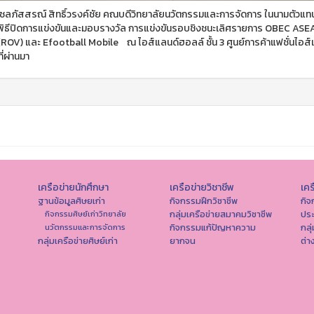
ชลภัสสรณ์ สิทธิ์วรงค์ชัย คณบดีวิทยาลัยนวัตกรรมและการจัดการ ในนามตัวแท
พิธีปิดการแข่งขันและมอบรางวัล การแข่งขันรอบชิงชนะเลิศรายการ OBEC A
(ROV) และ Efootball Mobile ณ ไอส์แลนด์ฮอลล์ ชั้น 3 ศูนย์การค้าแฟชั่นไอส์แ
ี่ผ่านมา
เครือข่ายนักศึกษา
เครือข่ายวิชาชีพ
เคร
ฐานข้อมูลศิษยเก่า
กิจกรรมฝึกวิชาชีพ
กิจ
กลุ่มเครือข่ายสมาคมวิชาชีพ
ปร
กิจกรรมศิษย์เก่าวิทยาลัย
กิจกรรมแก้ปัญหาความ
กลุ
นวัตกรรมและการจัดการ
กลุ่มเครือข่ายศิษย์เก่า
ยากจน
ต่า