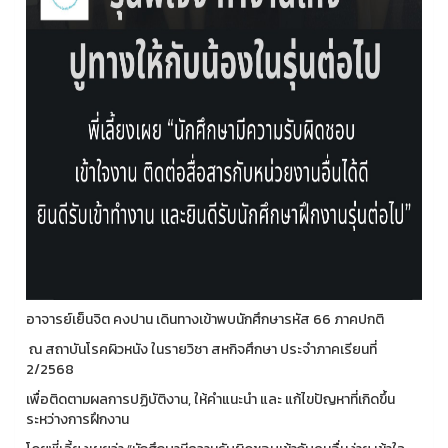
อาจารย์เย็นจิต คงปาน เดินทางเข้าพบนักศึกษารหัส 66 ภาคปกติ
ณ สถาบันโรคผิวหนัง ในรายวิชา สหกิจศึกษา ประจำภาคเรียนที่
2/2568
เพื่อติดตามผลการปฏิบัติงาน, ให้คำแนะนำ และ แก้ไขปัญหาที่เกิดขึ้น
ระหว่างการฝึกงาน