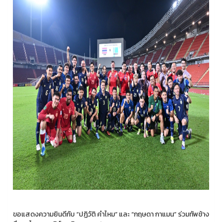
ขอแสดงความยินดีกับ “ปฏิวัติ คำไหม” และ “กฤษดา กาแมน” ร่วมทัพช้าง