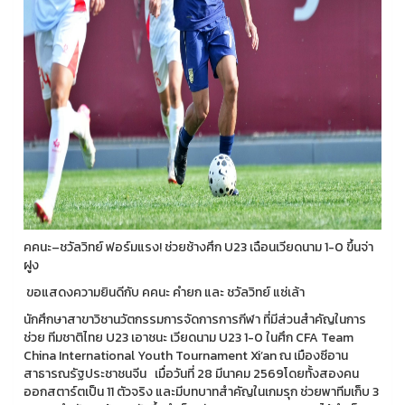
คคนะ–ชวัลวิทย์ ฟอร์มแรง! ช่วยช้างศึก U23 เฉือนเวียดนาม 1-0 ขึ้นจ่า
ฝูง
ขอแสดงความยินดีกับ คคนะ คำยก และ ชวัลวิทย์ แซ่เล้า
นักศึกษาสาขาวิชานวัตกรรมการจัดการการกีฬา ที่มีส่วนสำคัญในการ
ช่วย ทีมชาติไทย U23 เอาชนะ เวียดนาม U23 1-0 ในศึก CFA Team
China International Youth Tournament Xi’an ณ เมืองซีอาน
สาธารณรัฐประชาชนจีน เมื่อวันที่ 28 มีนาคม 2569โดยทั้งสองคน
ออกสตาร์ตเป็น 11 ตัวจริง และมีบทบาทสำคัญในเกมรุก ช่วยพาทีมเก็บ 3