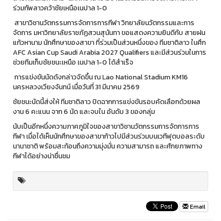
ร่วมทัพลาวคว้าชัยเหนือเนปาล 1-0
สาขาวิชานวัตกรรมการจัดการการกีฬา วิทยาลัยนวัตกรรมและการ
จัดการ มหาวิทยาลัยราชภัฏสวนสุนันทา ขอแสดงความยินดีกับ สายฝน
แก้วหานาม นักศึกษาของสาขา ที่ร่วมเป็นส่วนหนึ่งของ ทีมชาติลาว ในศึก
AFC Asian Cup Saudi Arabia 2027 Qualifiers และมีส่วนร่วมในการ
ช่วยทีมเก็บชัยชนะเหนือ เนปาล 1-0 ได้สำเร็จ
การแข่งขันนัดดังกล่าวจัดขึ้น ณ Lao National Stadium KM16
นครหลวงเวียงจันทน์ เมื่อวันที่ 31 มีนาคม 2569
ชัยชนะนัดนี้ส่งให้ ทีมชาติลาว ปิดฉากการแข่งขันรอบคัดเลือกด้วยผล
งาน 6 คะแนน จาก 6 นัด และจบใน อันดับ 3 ของกลุ่ม
นับเป็นอีกหนึ่งความภาคภูมิใจของสาขาวิชานวัตกรรมการจัดการการ
กีฬา เมื่อได้เห็นนักศึกษาของสาขาก้าวไปมีส่วนร่วมบนเวทีฟุตบอลระดับ
นานาชาติ พร้อมสะท้อนถึงความมุ่งมั่น ความสามารถ และศักยภาพทาง
กีฬาได้อย่างน่าชื่นชม
Email