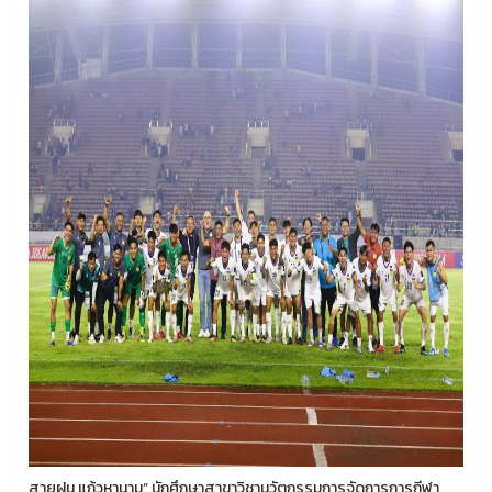
สายฝน แก้วหานาม” นักศึกษาสาขาวิชานวัตกรรมการจัดการการกีฬา