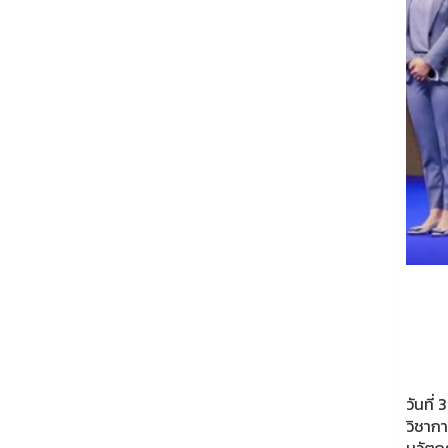
วันที
วิชาก
นวัตก