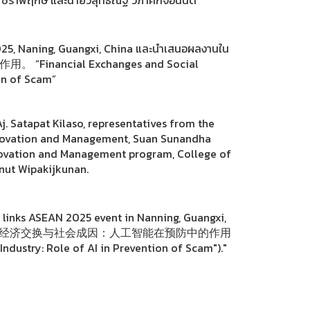
 2025, Naning, Guangxi, China และนำเสนอผลงานใน
ancial Exchanges and Social
on of Scam”
. Satapat Kilaso, representatives from the
nnovation and Management, Suan Sunandha
Innovation and Management program, College of
nut Wipakijkunan.
 links ASEAN 2025 event in Nanning, Guangxi,
e: 东南亚诈骗产业的经济交换与社会成因：人工智能在预防中的作用
ndustry: Role of AI in Prevention of Scam")."