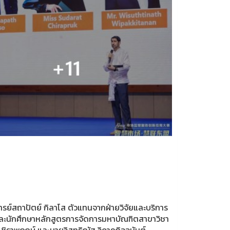
ย์สถาปัตย์ กิลาโส ตัวแทนจากฝ่ายวิจัยและบริการ
และนักศึกษาหลักสูตรการจัดการมหาบัณฑิตสาขาวิชา
ิราพฤกษ์ และนายวิสุทธิณัฐ วิภาคกิจอนันต์