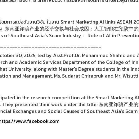
้าร่วมการแข่งขันงานวิจัย ในงาน Smart Marketing AI links ASEAN
อเรื่อง 东南亚诈骗产业的经济交换与社会成因：人工智能在预防中的作用。 “Fin
s of Southeast Asia’s Scam Industry： Role of AI in Preventi
_____________________________________
ctober 30, 2025, led by Asst.Prof.Dr. Muhammad Shahid and Aj
rch and Academic Services Department of the College of I
hat University, along with Master's Degree students in the 
ation and Management, Ms. Sudarat Chirapruk and Mr. Wisutti
cipated in the research competition at the Smart Marketing AI
a. They presented their work under the titl
ancial Exchanges and Social Causes of Southeast Asia's Scam I
ttps://www.facebook.com