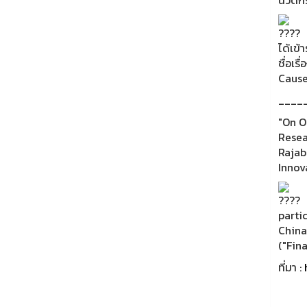
ได้เข
ชื่
Cause
____
"On O
Resea
Rajab
Innov
parti
Chin
("Fin
ที่มา :
h