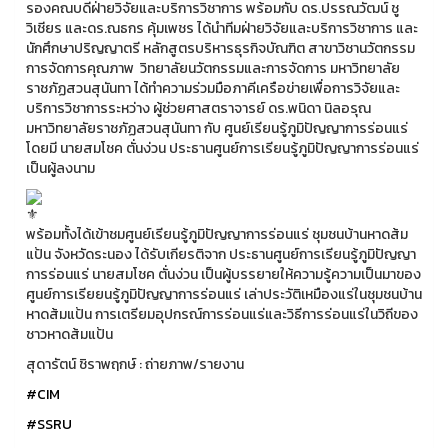
รองคณบดีฝ่ายวิจัยและบริการวิชาการ พร้อมกับ ดร.ปรรณวัฒน์ ชู
วิเชียร และดร.ณธกร คุ้มเพชร ได้นำทีมฝ่ายวิจัยและบริการวิชาการ และ
นักศึกษาปริญญาตรี หลักสูตรบริหารธุรกิจบัณฑิต สาขาวิชานวัตกรรม
การจัดการคุณภาพ วิทยาลัยนวัตกรรมและการจัดการ มหาวิทยาลัย
ราชภัฏสวนสุนันทา ได้ทำความร่วมมือภาคีเครือข่ายเพื่อการวิจัยและ
บริการวิชาการระหว่าง ผู้ช่วยศาสตราจารย์ ดร.พนิดา นิลอรุณ
มหาวิทยาลัยราชภัฏสวนสุนันทา กับ ศูนย์เรียนรู้ภูมิปัญญาการร่อนแร่
โดยมี นายสมโชค ตั่นง่วน ประธานศูนย์การเรียนรู้ภูมิปัญญาการร่อนแร่
เป็นผู้ลงนาม
พร้อมทั้งได้เข้าชมศูนย์เรียนรู้ภูมิปัญญาการร่อนแร่ ชุมชนบ้านหาดส้ม
แป้น จังหวัดระนอง ได้รับเกียรติจาก ประธานศูนย์การเรียนรู้ภูมิปัญญา
การร่อนแร่ นายสมโชค ตั่นง่วน เป็นผู้บรรยายให้ความรู้ความเป็นมาของ
ศูนย์การเรียยนรู้ภูมิปัญญาการร่อนแร่ เล่าประวัติเหมืองแร่ในชุมชนบ้าน
หาดส้มแป้น การเตรียมอุปกรณ์การร่อนแร่และวิธีการร่อนแร่ในวิถีของ
ชาวหาดส้มแป้น
สุดารัตน์ ชิราพฤกษ์ : ถ่ายภาพ/รายงาน
#CIM
#SSRU