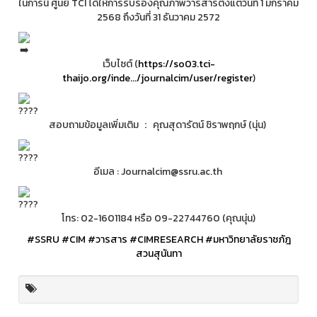
ในการนี้ ศูนย์ TCI ได้ให้การรับรองคุณภาพวารสารตั้งแต่วันที่ 1 มกราคม
2568 ถึงวันที่ 31 ธันวาคม 2572
เว็บไซต์ (
https://so03.tci-
thaijo.org/inde.../journalcim/user/register
)
สอบถามข้อมูลเพิ่มเติม ： คุณสุดารัตน์ ชิราพฤกษ์ (นุ่น)
อีเมล : Journalcim@ssru.ac.th
โทร: 02-1601184 หรือ 09-22744760 (คุณนุ่น)
#SSRU
#CIM
#วารสาร
#CIMRESEARCH
#มหาวิทยาลัยราชภัฎ
สวนสุนันทา