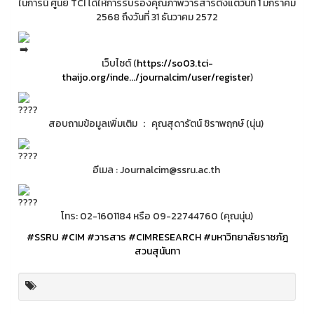
ในการนี้ ศูนย์ TCI ได้ให้การรับรองคุณภาพวารสารตั้งแต่วันที่ 1 มกราคม
2568 ถึงวันที่ 31 ธันวาคม 2572
เว็บไซต์ (
https://so03.tci-
thaijo.org/inde.../journalcim/user/register
)
สอบถามข้อมูลเพิ่มเติม ： คุณสุดารัตน์ ชิราพฤกษ์ (นุ่น)
อีเมล : Journalcim@ssru.ac.th
โทร: 02-1601184 หรือ 09-22744760 (คุณนุ่น)
#SSRU
#CIM
#วารสาร
#CIMRESEARCH
#มหาวิทยาลัยราชภัฎ
สวนสุนันทา