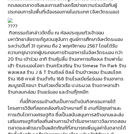
ทดสอบตลาดจริงและการสร้างเครือข่ายความร่วมมือกับผู้
ประกอบการในพื้นที่เมืองรองภายในประเทศ (จังหวัดระนอง)
กิจกรรมดังกล่าวจัดขึ้น ณ ห้องประชุมแก้วเจ้าจอม
มหาวิทยาลัยราชภัฏสวนสุนันทา ศูนย์การศึกษาจังหวัดระนอง
ระหว่างวันที่ 31 ตุลาคม ถึง 2 พฤศจิกายน 2567 โดยได้รับ
ความกรุณาจากผู้ประกอบการร้านอาหารในจังหวัดระนอง กว่า
20 ร้าน เข้าร่วม อาทิ ร้านคุ้นลิ้น ร้านอาหารเคียงเล ร้านฟาร์ม
เฮ้า ร้านระนองโอชา ร้านครัวเจริญ ร้าน Simese Tin Park ร้าน
พลเพลส ร้าน J & T ร้านชิลล์ ชิลล์ ร้านข้าวหอม ร้านสมโชค
ร้าน 168 คาเฟ่ ร้านตำกัน 168 ร้านโรงเบียร์แร่นอง ร้านอาหาร
สมบูรณ์โภชนา ร้านก๋วยเตี๋ยวเรือ ป.ประมวล ร้านดาหลาเฮ้า
ร้านกลมกล่อม ร้านแร่นอง และร้านกุ๊กหมึก
ทั้งนี้กิจกรรมข้างต้นเป็นการดำเนินกิจกรรมภายใต้
โครงการวิจัยที่สอดคล้องกับเป้าหมายที่ 8 งานที่มีคุณค่าและ
การเติบโตทางเศรษฐกิจ ซึ่งเป็นสนับสนุนการสร้างงานและส่ง
เสริมเศรษฐกิจท้องถิ่นผ่านการนำตำรับอาหารชาววังมาทดสอบ
ตลาดและพัฒนาเป็นผลิตภัณฑ์ที่สามารถเพิ่มมูลค่าในตลาดได้