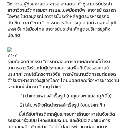
วิชาการ, ผู้ช่วยศาสตราจารย์ สกุลตรา ค้ำชู อาจารย์ประจำ
สาขาวิชานวัตกรรมอาหารและเชฟมืออาชีพ, อาจารย์ ดร.เอก
โอฬาร โชติอนุสรณ์ อาจารย์ประจำหลักสูตรบริหารธุรกิจ
บัณฑิต สาขาวิชานวัตกรรมการจัดการทุนมนุษย์ อาจารย์วุฒิ
พงศ์ จันทร์เมืองไทย อาจารย์ประจำหลักสูตรบริหารธุรกิจ
บัณฑิต
ร่วมกันจัดกิจกรรม “การทดสอบการขายผลิตภัณฑ์ตำรับ
อาหารชาววังร่วมกับผู้ประกอบการในพื้นที่เมืองรองภายใน
ประเทศ” ภายใต้โครงการวิจัย “การพัฒนานวัตกรรมต่อยอด
ตำรับอาหารชาววังสู่เวทีโลก” โดยมีผลิตภัณฑ์อาหารชาววังที่มี
เอกลัษณ์ จำนวน 2 เมนู ได้แก่
1) น้ำแกงแพนงสำเร็จรูป (เมนูแกงพะแนงหมู/เนื้อ)
2) ไส้มะพร้าวผัดน้ำตาลสำเร็จรูป (ขนมโคกะทิ )
ซึ่งได้รับเกียรติจากผู้ประกอบการร้านอาหารในจังหวัด
ระนองมาร่วมชิม ให้คะแนนประเมิน และให้ข้อเสนอแนะการ
ทดสอบผลิตภัณฑ์ข้างต้น นำไปสู่การพัฒนาต่อยอดการ