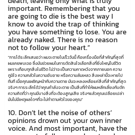
death, leaving only what is truly
important. Remembering that you
are going to die is the best way I
know to avoid the trap of thinking
you have something to lose. You are
already naked. There is no reason
not to follow your heart.”
“การได้ระลึกเสมอว่า ผมจะตายในเร็ววันนี้ คือเครื่องมือที่สำคัญที่สุดที่
ผมเคยพบเจอ ซึ่งมันช่วยผมในการตัดสินใจเลือกสิ่งที่ยิ่งใหญ่ในชีวิต
เพราะเกือบทุกสิ่งในชีวิต ไม่ว่าจะเป็นความคาดหวังจากภายนอก ความ
ภูมิใจ ความกลัวในความอับอาย หรือความล้มเหลว สิ่งเหล่านี้จะหายไป
ทันที เมื่อคุณเผชิญหน้ากับความตาย มันจะหลงเหลือแค่สิ่งที่สำคัญที่สุด
จริงๆ การระลึกได้ว่าคุณกำลังจะตาย เป็นสิ่งที่ทำให้ผมหลีกเลี่ยงกับดัก
ความคิดที่ว่า คุณมีบางสิ่งที่จะต้องสูญเสีย จริงๆแล้วคุณเปลือยเปล่า
มันไม่มีเหตุผลใดๆที่จะไม่ทำตามหัวใจของคุณ”
10. Don’t let the noise of others’
opinions drown out your own inner
voice. And most important, have the