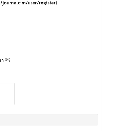
../journalcim/user/register
)
ทา
￼