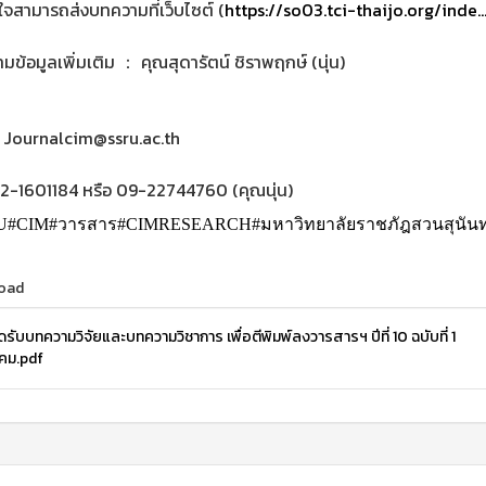
สนใจสามารถส่งบทความที่เว็บไซต์ (
https://so03.tci-thaijo.org/inde.
ข้อมูลเพิ่มเติม ： คุณสุดารัตน์ ชิราพฤกษ์ (นุ่น)
 : Journalcim@ssru.ac.th
02-1601184 หรือ 09-22744760 (คุณนุ่น)
U
#CIM
#วารสาร
#CIMRESEARCH
#มหาวิทยาลัยราชภัฎสวนสุนัน
oad
ิดรับบทความวิจัยและบทความวิชาการ เพื่อตีพิมพ์ลงวารสารฯ ปีที่ 10 ฉบับที่ 1
คม.pdf