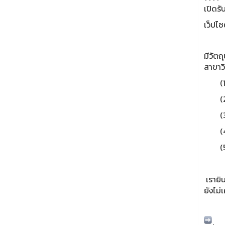
เปิดรั
เว็ปไซ
มีวัต
สาขาวิ
(1) บ
(2) ร
(3) 
(4) พ
(5) ก
เรายิ
ยังไม