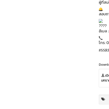
ผู้ที่
สอบถาม
อีเมล
โทร: 
#SSR
Downl
เป
มกรา