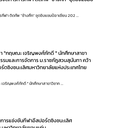
ฬา ติดทัพ “ช้างศึก” ชุดชิงแชมป์อาเซียน 202 ...
ทา "กฤษณะ เจริญพงศ์ภักดี " นักศึกษาสาขา
กรรมและการจัดการ ม.ราชภัฎสวนสุนันทา คว้า
อร์ตชิงชนะเลิศมหาวิทยาลัยแห่งประเทศไทย
จริญพงศ์ภักดี " นักศึกษาสาขาวิชาก ...
การแข่งขันกีฬาอีสปอร์ตชิงชนะเลิศ
 ณ มหาวิทยาลัยขอนแก่น